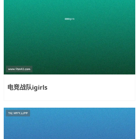
电竞战队igirls