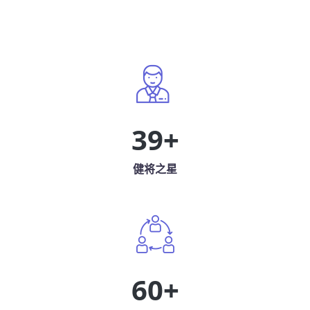
39
+
健将之星
60
+