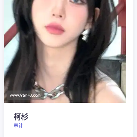
柯杉
审计