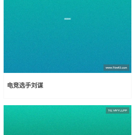
电竞选手刘谋