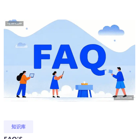
知识库
FAQ'S