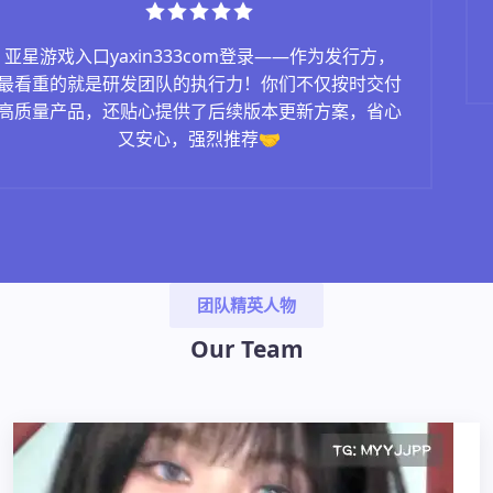
团队里的每个人都超有热情和责任心，每次开会都能
感受到他们对游戏的热爱，这种氛围下做出来的产品
怎么可能不好玩？必须冲！❤️🎮
团队精英人物
Our Team