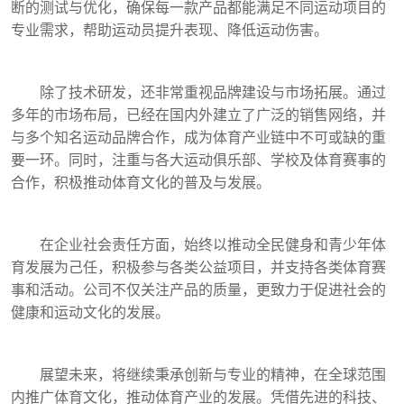
断的测试与优化，确保每一款产品都能满足不同运动项目的
专业需求，帮助运动员提升表现、降低运动伤害。
除了技术研发，还非常重视品牌建设与市场拓展。通过
多年的市场布局，已经在国内外建立了广泛的销售网络，并
与多个知名运动品牌合作，成为体育产业链中不可或缺的重
要一环。同时，注重与各大运动俱乐部、学校及体育赛事的
合作，积极推动体育文化的普及与发展。
在企业社会责任方面，始终以推动全民健身和青少年体
育发展为己任，积极参与各类公益项目，并支持各类体育赛
事和活动。公司不仅关注产品的质量，更致力于促进社会的
健康和运动文化的发展。
展望未来，将继续秉承创新与专业的精神，在全球范围
内推广体育文化，推动体育产业的发展。凭借先进的科技、