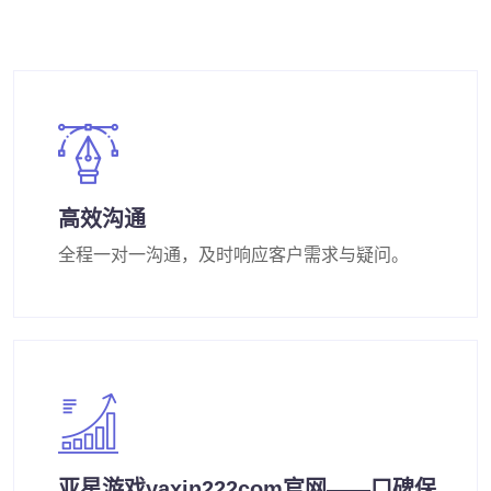
高效沟通
全程一对一沟通，及时响应客户需求与疑问。
亚星游戏yaxin222com官网——口碑保