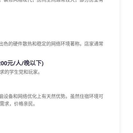
出色的硬件散热和稳定的网络环境著称。店家通常
00元/人/晚以下)
求的学生党和玩家。
脑设备和网络优化上有天然优势。虽然住宿环境可
需求，价格亲民。