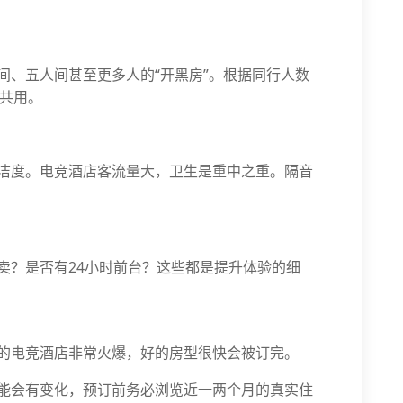
间、五人间甚至更多人的“开黑房”。根据同行人数
共用。
清洁度。电竞酒店客流量大，卫生是重中之重。隔音
卖？是否有24小时前台？这些都是提升体验的细
的电竞酒店非常火爆，好的房型很快会被订完。
能会有变化，预订前务必浏览近一两个月的真实住