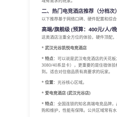
域有需求的玩家。
二、热门电竞酒店推荐（分档次
以下推荐基于网络口碑、硬件配置和综合
高端/旗舰级 (预算：400元/人/
这类酒店注重全方位的体验，硬件顶配，
*
武汉光谷凯悦电竞酒店
*
特点
：可以说是武汉电竞酒店的天花板之一
3080/40系显卡），更重要的是住宿
到。适合对住宿品质有高要求的玩家。
*
位置
：光谷核心区域。
*
爱电竞酒店 (武汉光谷店)
*
特点
：全国连锁的知名高端电竞品牌，
购和维护，性能有保障。公共区域常有水