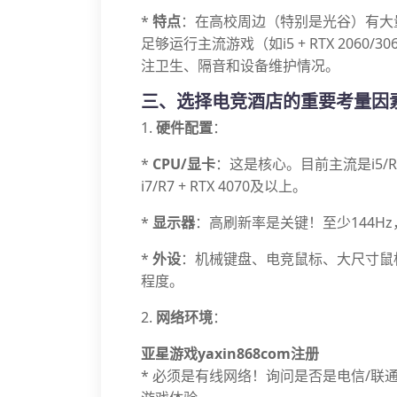
*
特点
：在高校周边（特别是光谷）有大
足够运行主流游戏（如i5 + RTX 2060/
注卫生、隔音和设备维护情况。
三、选择电竞酒店的重要考量因
1.
硬件配置
：
*
CPU/显卡
：这是核心。目前主流是i5/R5
i7/R7 + RTX 4070及以上。
*
显示器
：高刷新率是关键！至少144Hz，
*
外设
：机械键盘、电竞鼠标、大尺寸鼠
程度。
2.
网络环境
：
亚星游戏yaxin868com注册
* 必须是有线网络！询问是否是电信/