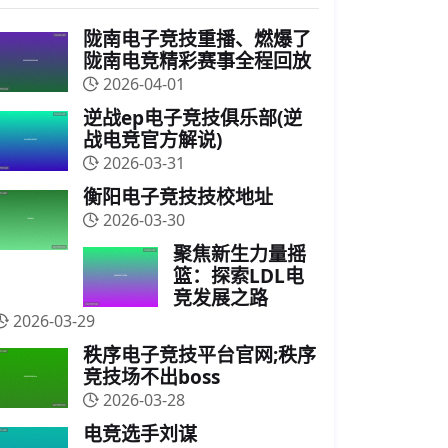
陇南电子竞技重播、燃爆了
陇南电竞精彩赛事全程回放
2026-04-01
逆战ep电子竞技俱乐部(逆
战电竞官方解说)
2026-03-31
衡阳电子竞技技校地址
2026-03-30
聚焦新生力量摇
篮：探索LDL电
竞发展之路
2026-03-29
秩序电子竞技平台官网;秩序
竞技场不出boss
2026-03-28
电竞选手刘谋