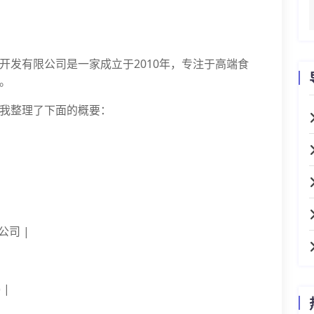
开发有限公司是一家成立于2010年，专注于高端食
。
我整理了下面的概要：
司 |
 |