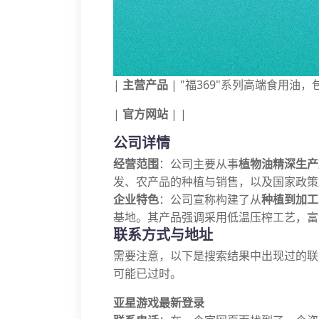
|
主营产品
| "福369"系列高端食用油，
|
官方网站
| |
公司详情
经营范围
：公司主要从事
植物油精深生产
发、农产品的种植与销售，以及国家政策
企业特色
：公司宣称构建了从
种植到加工
基地。其产品强调采用低温压榨工艺，富含
联系方式与地址
需要注意，以下是搜索结果中出现过的联
可能已过时。
亚星游戏最新登录