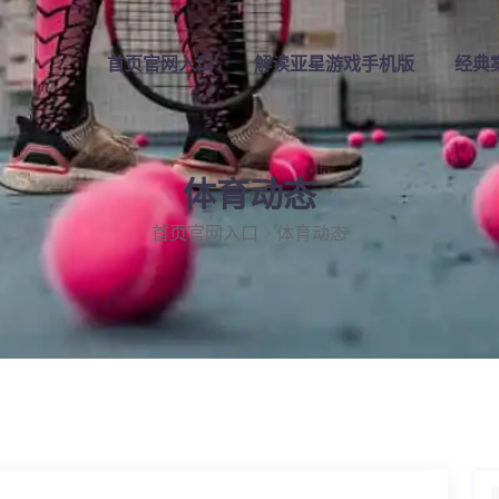
首页官网入口
解读亚星游戏手机版
经典
体育动态
首页官网入口
体育动态