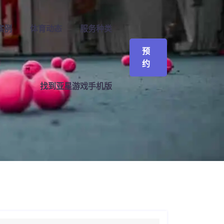
案例
体育动态
服务种类
预
约
找到亚星游戏手机版