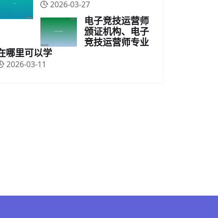
2026-03-27
电子竞技运营师
颁证机构、电子
竞技运营师专业
在哪里可以学
2026-03-11