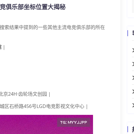
电竞俱乐部坐标位置大揭秘
搜索结果中提到的一些其他主流电竞俱乐部的所在
馆
|
 北京24H·齿轮场文创园 |
下城区石桥路456号LGD电竞影视文化中心 |