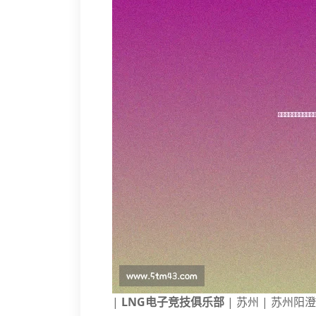
|
LNG电子竞技俱乐部
| 苏州 | 苏州阳