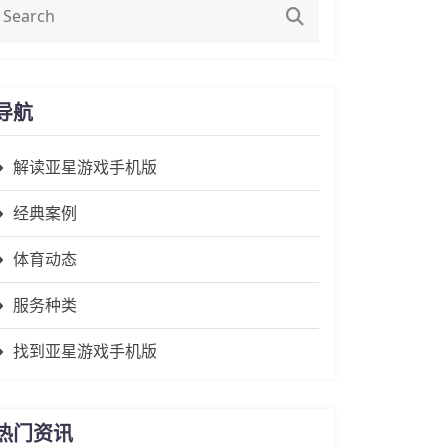
导航
解读亚星游戏手机版
经典案例
体育动态
服务种类
找到亚星游戏手机版
热门资讯