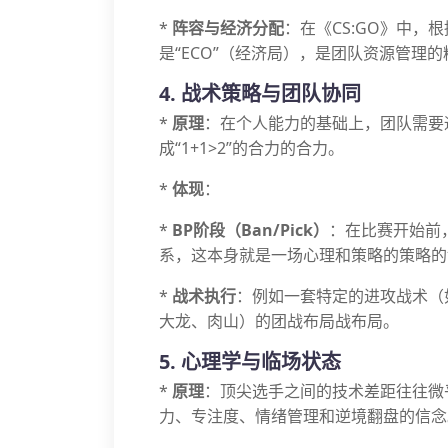
*
阵容与经济分配
：在《CS:GO》中
是“ECO”（经济局），是团队资源管理的
4. 战术策略与团队协同
*
原理
：在个人能力的基础上，团队需要
成“1+1>2”的合力的合力。
*
体现
：
*
BP阶段（Ban/Pick）
：在比赛开始前
系，这本身就是一场心理和策略的策略的
*
战术执行
：例如一套特定的进攻战术（如
大龙、肉山）的团战布局战布局。
5. 心理学与临场状态
*
原理
：顶尖选手之间的技术差距往往微
力、专注度、情绪管理和逆境翻盘的信念