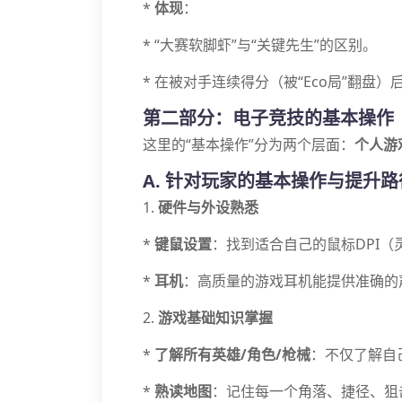
*
体现
：
* “大赛软脚虾”与“关键先生”的区别。
* 在被对手连续得分（被“Eco局”翻盘
第二部分：电子竞技的基本操作
这里的“基本操作”分为两个层面：
个人游
A. 针对玩家的基本操作与提升路
1.
硬件与外设熟悉
*
键鼠设置
：找到适合自己的鼠标DPI
*
耳机
：高质量的游戏耳机能提供准确的声
2.
游戏基础知识掌握
*
了解所有英雄/角色/枪械
：不仅了解自
*
熟读地图
：记住每一个角落、捷径、狙