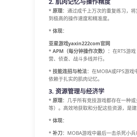
2. 肌肉记忆与操作精度
*
原理
：通过成千上万次的重复练习，将
到极高的操作速度和精准度。
*
体现
：
亚星游戏yaxin222com官网
*
APM（每分钟操作次数）
：在RTS游
营、侦查、战斗多线并行。
*
技能连招与枪法
：在MOBA或FPS
依赖于扎实的肌肉记忆。
3. 资源管理与经济学
*
原理
：几乎所有竞技游戏都存在一种或
等）。高效地获取和分配这些资源，是建
*
体现
：
*
补刀
：MOBA游戏中最后一击杀死小