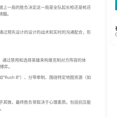
，根据上一局的胜负决定这一局是全队起长枪还是枪还
精髓。
通过预先设计的设计的战术和实时的沟通配合，形
，通过禁用和选择英雄来构建克制对方阵容的体
博弈。
“Rush B”）、分带牵制、围绕特定地图资源（如
乎其微，最终胜负常取决于心理素质。包括抗压能
。